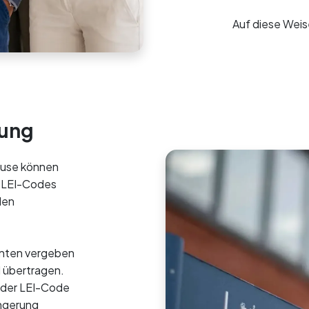
Auf diese Weis
dung
ouse können
re LEI-Codes
len
enten vergeben
I übertragen.
t der LEI-Code
ängerung