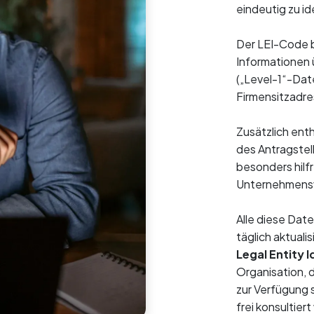
eindeutig zu id
Der LEI-Code b
Informationen 
(„Level-1“-Dat
Firmensitzadre
Zusätzlich ent
des Antragstel
besonders hilf
Unternehmensv
Alle diese Dat
täglich aktuali
Legal Entity I
Organisation, 
zur Verfügung 
frei konsultier