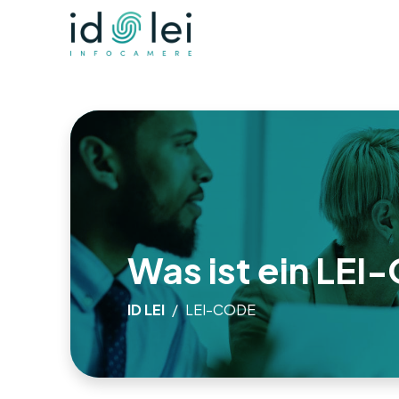
Was ist ein LE
ID LEI
LEI-CODE