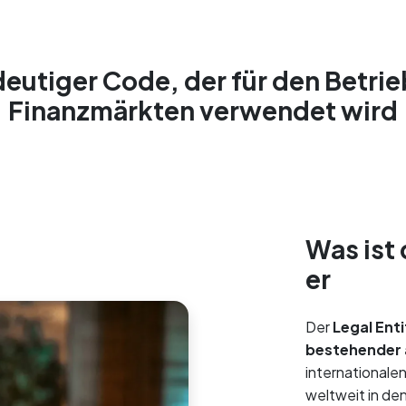
deutiger Code, der für den Betri
Finanzmärkten verwendet wird
Was ist
er
Der
Legal Entit
bestehender 
internationale
weltweit in de