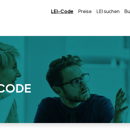
LEI-Code
Preise
LEI suchen
Bu
I-CODE