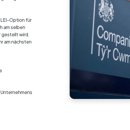
D-LEI-Option für
ch am selben
 gestellt wird.
Uhr am nächsten
e
es Unternehmens