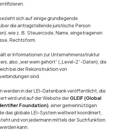
entifizieren.
ezieht sich auf einige grundlegende
über die antragstellende juristische Person
en), wie z. B. Steuercode, Name, eingetragenen
sse, Rechtsform.
hält er Informationen zur Unternehmensstruktur
lers, also „wer wem gehört“ („Level-2“-Daten), die
reich bei der Rekonstruktion von
erbindungen sind.
en werden in der LEI-Datenbank veröffentlicht, die
siert wird und auf der Website der
GLEIF (Global
dentifier Foundation)
, einer gemeinnützigen
die das globale LEI-System weltweit koordiniert,
steht und von jedermann mittels der Suchfunktion
t werden kann.