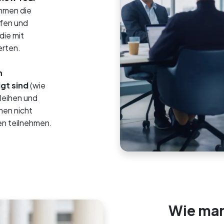
ehmen die
üfen und
die mit
erten.
n
gt sind
(wie
leihen und
onen nicht
en teilnehmen.
Wie man