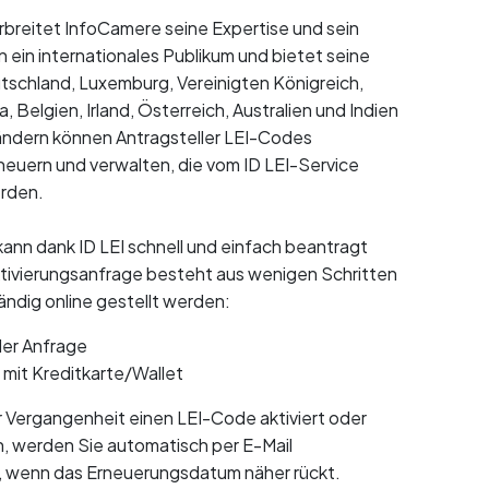
erbreitet InfoCamere seine Expertise und sein
ein internationales Publikum und bietet seine
tschland, Luxemburg, Vereinigten Königreich,
a, Belgien, Irland, Österreich, Australien und Indien
Ländern können Antragsteller LEI-Codes
rneuern und verwalten, die vom ID LEI-Service
erden.
ann dank ID LEI schnell und einfach beantragt
tivierungsanfrage besteht aus wenigen Schritten
ändig online gestellt werden:
der Anfrage
mit Kreditkarte/Wallet
r Vergangenheit einen LEI-Code aktiviert oder
, werden Sie automatisch per E-Mail
, wenn das Erneuerungsdatum näher rückt.