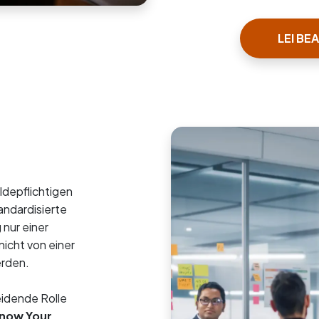
LEI BE
ldepflichtigen
andardisierte
 nur einer
nicht von einer
erden.
eidende Rolle
now Your