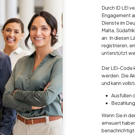
Durch ID LEI v
Engagement an 
Dienste im Deu
Malta, Südafrik
an. In diesen 
registrieren, e
unterstützt w
Der LEI-Code k
werden. Die Ak
und kann vollst
Ausfüllen 
Bezahlung 
Wenn Sie in de
erneuert haben
benachrichtigt