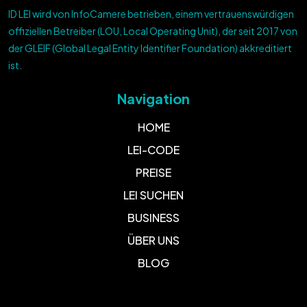
ID LEI wird von InfoCamere betrieben, einem vertrauenswürdigen
offiziellen Betreiber (LOU, Local Operating Unit), der seit 2017 von
der GLEIF (Global Legal Entity Identifier Foundation) akkreditiert
ist.
Navigation
HOME
LEI-CODE
PREISE
LEI SUCHEN
BUSINESS
ÜBER UNS
BLOG